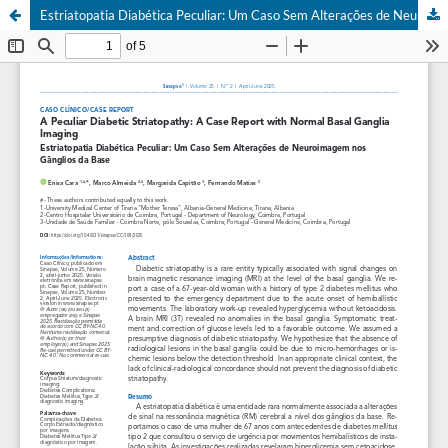
Estriatopatia Diabética Peculiar: Um Caso Sem Alterações de Neuroimagem nos Gânglios da Base