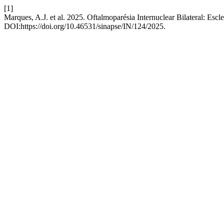
[1]
Marques, A.J. et al. 2025. Oftalmoparésia Internuclear Bilateral: E
DOI:https://doi.org/10.46531/sinapse/IN/124/2025.