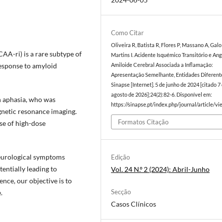
Como Citar
Oliveira R, Batista R, Flores P, Massano A, Galo 
AA-ri) is a rare subtype of
Martins I. Acidente Isquémico Transitório e An
esponse to amyloid
Amiloide Cerebral Associada a Inflamação:
Apresentação Semelhante, Entidades Diferent
Sinapse [Internet]. 5 de junho de 2024 [citado 7
agosto de 2026];24(2):82-6. Disponível em:
h aphasia, who was
https://sinapse.pt/index.php/journal/article/v
netic resonance imaging.
Formatos Citação
se of high-dose
eurological symptoms
Edição
tentially leading to
Vol. 24 N.º 2 (2024): Abril-Junho
nce, our objective is to
Secção
.
Casos Clínicos