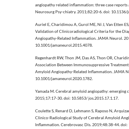
angiopathy related inflammation: three case reports 
Neurosurg Psy-chiatry. 2011;82:20-6. doi: 10.1136
Auriel E, Charidimou A, Gurol ME, Ni J, Van Etten ES,
Validation of Clinicoradiological Criteria for the D
Angiopathy-Related Inflammation. JAMA Neurol. 20
10.1001/jamaneurol.2015.4078.
Regenhardt RW, Thon JM, Das AS, Thon OR, Charidim
Association Between Immunosuppressive Treatment
Amyloid Angiopathy-Related Inflammation. JAMA Ne
10.1001/jamaneurol.2020.1782.
Yamada M. Cerebral amyloid angiopathy: emerging co
2015;17:17-30. doi: 10.5853/ jos.2015.17.1.17.
Coulette S, Renard D, Lehmann S, Raposo N, Arquizan 
Clinico-Radiological Study of Cerebral Amyloid Ang
Inflammation. Cerebrovasc Dis. 2019;48:38-44. doi