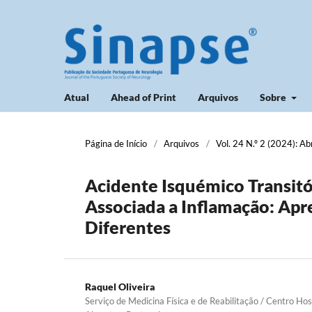
Atual
Ahead of Print
Arquivos
Sobre
Página de Início
/
Arquivos
/
Vol. 24 N.º 2 (2024): Ab
Acidente Isquémico Transitó
Associada a Inflamação: Ap
Diferentes
Raquel Oliveira
Serviço de Medicina Física e de Reabilitação / Centro Hos