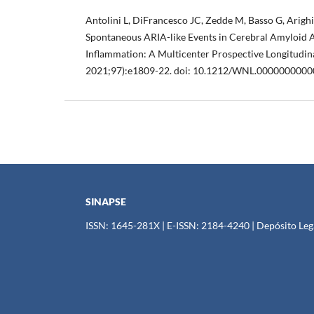
Antolini L, DiFrancesco JC, Zedde M, Basso G, Arighi 
Spontaneous ARIA-like Events in Cerebral Amyloid 
Inflammation: A Multicenter Prospective Longitudin
2021;97):e1809-22. doi: 10.1212/WNL.0000000000
SINAPSE
ISSN: 1645-281X | E-ISSN: 2184-4240 | Depósito Lega