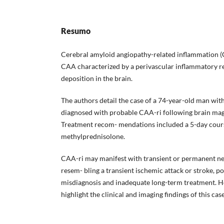
Resumo
Cerebral amyloid angiopathy-related inflammation (C
CAA characterized by a perivascular inflammatory r
deposition in the brain.
The authors detail the case of a 74-year-old man wit
diagnosed with probable CAA-ri following brain mag
Treatment recom- mendations included a 5-day cour
methylprednisolone.
CAA-ri may manifest with transient or permanent n
resem- bling a transient ischemic attack or stroke, po
misdiagnosis and inadequate long-term treatment. He
highlight the clinical and imaging findings of this case