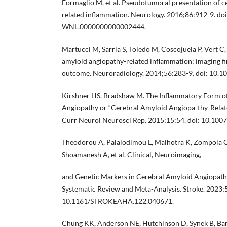
Formaglio M, et al. Pseudotumoral presentation of c
related inflammation. Neurology. 2016;86:912-9. doi
WNL.0000000000002444.
Martucci M, Sarria S, Toledo M, Coscojuela P, Vert C, 
amyloid angiopathy-related inflammation: imaging fi
outcome. Neuroradiology. 2014;56:283-9. doi: 10.
Kirshner HS, Bradshaw M. The Inflammatory Form o
Angiopathy or “Cerebral Amyloid Angiopa-thy-Relat
Curr Neurol Neurosci Rep. 2015;15:54. doi: 10.100
Theodorou A, Palaiodimou L, Malhotra K, Zompola C
Shoamanesh A, et al. Clinical, Neuroimaging,
and Genetic Markers in Cerebral Amyloid Angiopath
Systematic Review and Meta-Analysis. Stroke. 2023;
10.1161/STROKEAHA.122.040671.
Chung KK, Anderson NE, Hutchinson D, Synek B, Bar