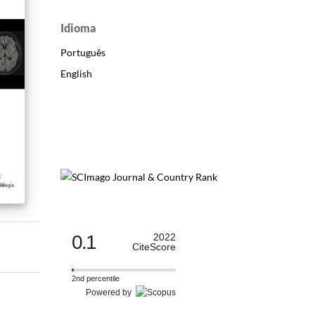
Idioma
Português
English
0.1
2022
CiteScore
2nd percentile
Powered by