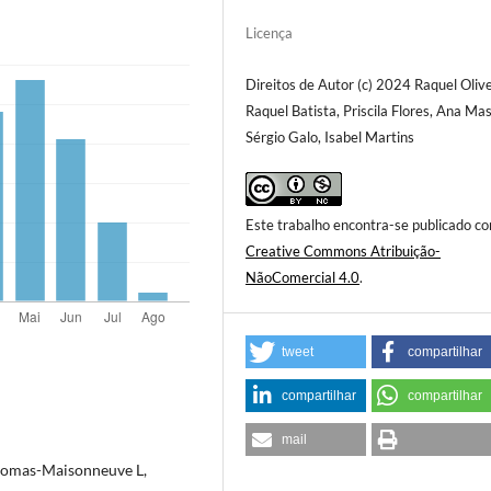
Licença
Direitos de Autor (c) 2024 Raquel Olive
Raquel Batista, Priscila Flores, Ana Ma
Sérgio Galo, Isabel Martins
Este trabalho encontra-se publicado c
Creative Commons Atribuição-
NãoComercial 4.0
.
tweet
compartilhar
compartilhar
compartilhar
mail
Thomas-Maisonneuve L,