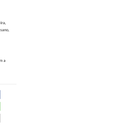
ira,
ssano,
om a