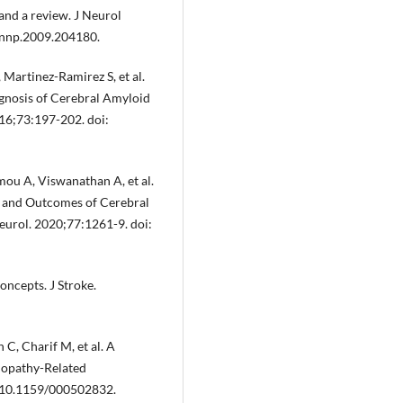
and a review. J Neurol
/jnnp.2009.204180.
 Martinez-Ramirez S, et al.
iagnosis of Cerebral Amyloid
16;73:197-202. doi:
ou A, Viswanathan A, et al.
 and Outcomes of Cerebral
urol. 2020;77:1261-9. doi:
ncepts. J Stroke.
C, Charif M, et al. A
iopathy-Related
: 10.1159/000502832.