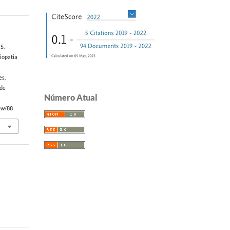
S,
giopatia
es.
 de
Número Atual
iew/88