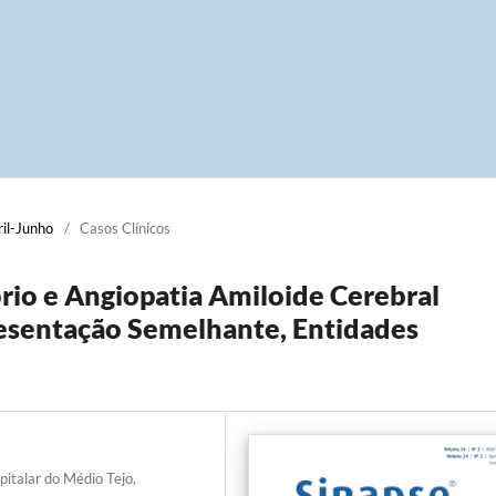
ril-Junho
/
Casos Clínicos
rio e Angiopatia Amiloide Cerebral
resentação Semelhante, Entidades
pitalar do Médio Tejo,