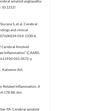
erebral amyloid angiopathy-
: 10.1212/
Siurana S, et al. Cerebral
ndings and clinical
1007/s00234-014-1330-6.
f Cerebral Amyloid
ed Inflammation” (CAARI).
7/s11910-015-0572-y.
, Katsanos AH,
y-Related Inflammation: A
54:178-88. doi:
ber PA. Cerebral amyloid