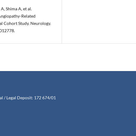
A, Shima A, et al.
Angiopathy-Related
al Cohort Study. Neurology.
012778.
l / Legal Deposit: 172 674/01