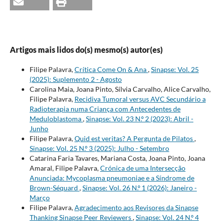
Artigos mais lidos do(s) mesmo(s) autor(es)
Filipe Palavra,
Crítica Come On & Ana
,
Sinapse: Vol. 25
(2025): Suplemento 2 - Agosto
Carolina Maia, Joana Pinto, Sílvia Carvalho, Alice Carvalho,
Filipe Palavra,
Recidiva Tumoral versus AVC Secundário a
Radioterapia numa Criança com Antecedentes de
Meduloblastoma
,
Sinapse: Vol. 23 N.º 2 (2023): Abril -
Junho
Filipe Palavra,
Quid est veritas? A Pergunta de Pilatos
,
Sinapse: Vol. 25 N.º 3 (2025): Julho - Setembro
Catarina Faria Tavares, Mariana Costa, Joana Pinto, Joana
Amaral, Filipe Palavra,
Crónica de uma Intersecção
Anunciada: Mycoplasma pneumoniae e a Síndrome de
Brown-Séquard
,
Sinapse: Vol. 26 N.º 1 (2026): Janeiro -
Março
Filipe Palavra,
Agradecimento aos Revisores da Sinapse
Thanking Sinapse Peer Reviewers
,
Sinapse: Vol. 24 N.º 4