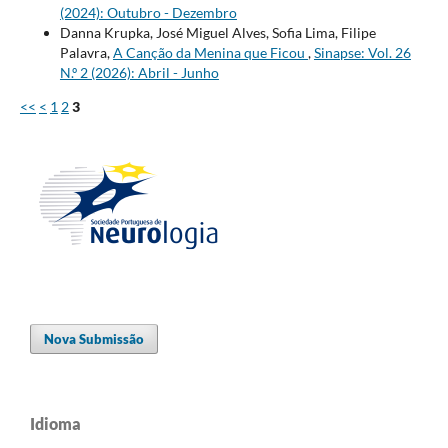
(2024): Outubro - Dezembro
Danna Krupka, José Miguel Alves, Sofia Lima, Filipe
Palavra,
A Canção da Menina que Ficou
,
Sinapse: Vol. 26
N.º 2 (2026): Abril - Junho
<<
<
1
2
3
Nova Submissão
Idioma