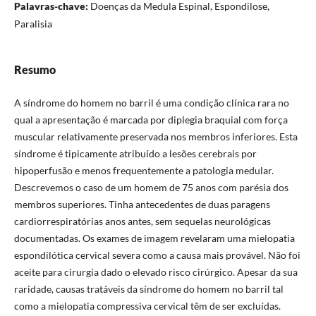
Palavras-chave:
Doenças da Medula Espinal, Espondilose,
Paralisia
Resumo
A síndrome do homem no barril é uma condição clínica rara no
qual a apresentação é marcada por diplegia braquial com força
muscular relativamente preservada nos membros inferiores. Esta
síndrome é tipicamente atribuído a lesões cerebrais por
hipoperfusão e menos frequentemente a patologia medular.
Descrevemos o caso de um homem de 75 anos com parésia dos
membros superiores. Tinha antecedentes de duas paragens
cardiorrespiratórias anos antes, sem sequelas neurológicas
documentadas. Os exames de imagem revelaram uma mielopatia
espondilótica cervical severa como a causa mais provável. Não foi
aceite para cirurgia dado o elevado risco cirúrgico. Apesar da sua
raridade, causas tratáveis da síndrome do homem no barril tal
como a mielopatia compressiva cervical têm de ser excluídas.