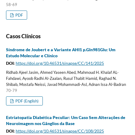
58-69
PDF
Casos Clínicos
Síndrome de Joubert e a Variante AHI1 p.Gln981Glu: Um
Estudo Molecular e Clínico
DOI:
https://doi.org/10.46531/sinapse/CC/141/2025
Ridhab Ajeel Jasim, Ahmed Yaseen Abed, Mahmoud H. Khalaf AL-
Fahdawi, Ayoob Radhi Al-Zaalan, Rusul Thabit Hamid, Raghad N.
Shibab, Mostafa Neissi, Javad Mohammadi-Asl, Adnan Issa Al-Badran
70-79
PDF (English)
Estriatopatia Diabética Peculiar: Um Caso Sem Alterações de
Neuroimagem nos Gânglios da Base
DOI:
https://doi.org/10.46531/sinapse/CC/108/2025