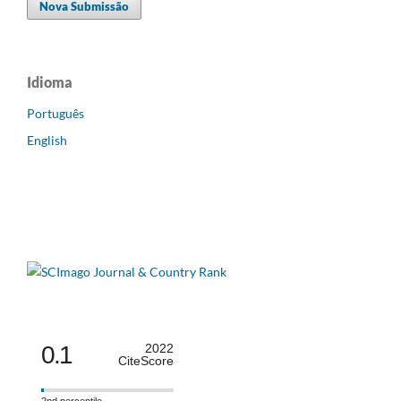
Nova Submissão
Idioma
Português
English
0.1
2022
CiteScore
2nd percentile