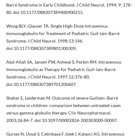
Barré Syndrome in Early Childhood. J Child Neurol. 1994; 9: 178–
80. doi:10.1177/088307389400900215.
Wong BLY, Glauser TA. Single High-Dose Intravenous
Immunoglobulin for Treatment of Pediatric Guil-lain-Barré
Syndrome. J Child Neurol. 1998;13:146.
doi:10.1177/088307389801300309.
Abd-Allah SA, Jansen PW, Ashwal S, Perkin RM. Intravenous
Immunoglobulin as Therapy for Pediatric Guil-lain-Barré
Syndrome. J Child Neurol. 1997;12:376-80.
doi:10.1177/088307389701200607.
Shahar E, Leiderman M. Outcome of severe Guillain–Barré
syndrome in children: comparison between untreated cases
versus gamma-globulin therapy. Clin Neuropharmacol.
2003;26:84-7. doi:10.1097/00002826-200303000-00007.
Gurses N, Uysal S, Cetinkaya F, Islek I, Kalayci AG. Intravenous