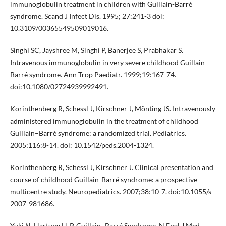
immunoglobulin treatment in children with Guillain-Barré
syndrome. Scand J Infect Dis. 1995; 27:241-3 doi:
10.3109/00365549509019016.
Singhi SC, Jayshree M, Singhi P, Banerjee S, Prabhakar S.
Intravenous immunoglobulin in very severe childhood Guillain-
Barré syndrome. Ann Trop Paediatr. 1999;19:167-74.
doi:10.1080/02724939992491.
Korinthenberg R, Schessl J, Kirschner J, Mönting JS. Intravenously
administered immunoglobulin in the treatment of childhood
Guillain–Barré syndrome: a randomized trial. Pediatrics.
2005;116:8-14. doi: 10.1542/peds.2004-1324.
Korinthenberg R, Schessl J, Kirschner J. Clinical presentation and
course of childhood Guillain-Barré syndrome: a prospective
multicentre study. Neuropediatrics. 2007;38:10-7. doi:10.1055/s-
2007-981686.
Yuki N, Hartung H-P. Guillain–Barré Syndrome. N Engl J Med.