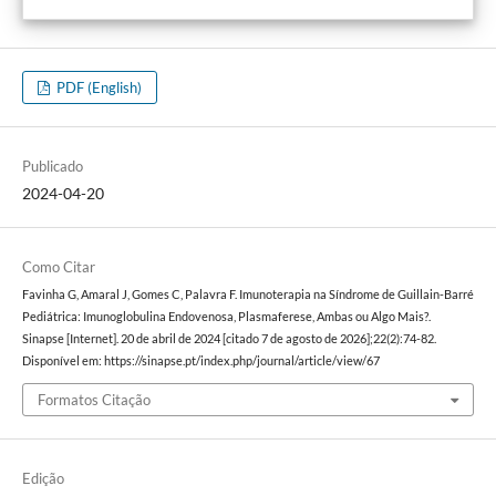
PDF (English)
Publicado
2024-04-20
Como Citar
Favinha G, Amaral J, Gomes C, Palavra F. Imunoterapia na Síndrome de Guillain-Barré
Pediátrica: Imunoglobulina Endovenosa, Plasmaferese, Ambas ou Algo Mais?.
Sinapse [Internet]. 20 de abril de 2024 [citado 7 de agosto de 2026];22(2):74-82.
Disponível em: https://sinapse.pt/index.php/journal/article/view/67
Formatos Citação
Edição