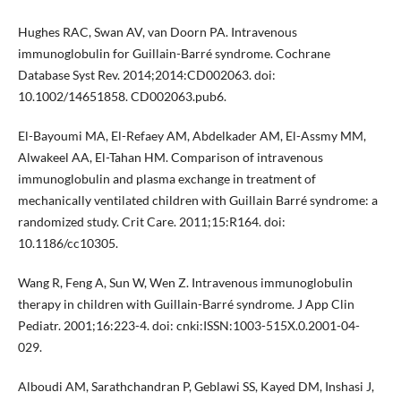
Hughes RAC, Swan AV, van Doorn PA. Intravenous
immunoglobulin for Guillain-Barré syndrome. Cochrane
Database Syst Rev. 2014;2014:CD002063. doi:
10.1002/14651858. CD002063.pub6.
El-Bayoumi MA, El-Refaey AM, Abdelkader AM, El-Assmy MM,
Alwakeel AA, El-Tahan HM. Comparison of intravenous
immunoglobulin and plasma exchange in treatment of
mechanically ventilated children with Guillain Barré syndrome: a
randomized study. Crit Care. 2011;15:R164. doi:
10.1186/cc10305.
Wang R, Feng A, Sun W, Wen Z. Intravenous immunoglobulin
therapy in children with Guillain-Barré syndrome. J App Clin
Pediatr. 2001;16:223-4. doi: cnki:ISSN:1003-515X.0.2001-04-
029.
Alboudi AM, Sarathchandran P, Geblawi SS, Kayed DM, Inshasi J,