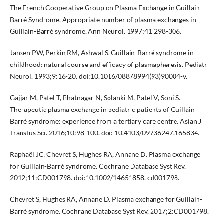
The French Cooperative Group on Plasma Exchange in Guillain-
Barré Syndrome. Appropriate number of plasma exchanges in
Guillain-Barré syndrome. Ann Neurol. 1997;41:298-306.
Jansen PW, Perkin RM, Ashwal S. Guillain-Barré syndrome in
childhood: natural course and efficacy of plasmapheresis. Pediatr
Neurol. 1993;9:16-20. doi:10.1016/08878994(93)90004-v.
Gajjar M, Patel T, Bhatnagar N, Solanki M, Patel V, Soni S.
Therapeutic plasma exchange in pediatric patients of Guillain-
Barré syndrome: experience from a tertiary care centre. Asian J
Transfus Sci. 2016;10:98-100. doi: 10.4103/09736247.165834.
Raphaël JC, Chevret S, Hughes RA, Annane D. Plasma exchange
for Guillain-Barré syndrome. Cochrane Database Syst Rev.
2012;11:CD001798. doi:10.1002/14651858. cd001798.
Chevret S, Hughes RA, Annane D. Plasma exchange for Guillain-
Barré syndrome. Cochrane Database Syst Rev. 2017;2:CD001798.