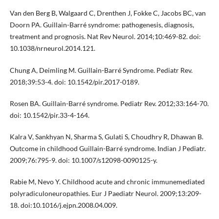
Van den Berg B, Walgaard C, Drenthen J, Fokke C, Jacobs BC, van
Doorn PA. Guillain-Barré syndrome: pathogenesis, diagnosis,
treatment and prognosis. Nat Rev Neurol. 2014;10:469-82. doi:
10.1038/nrneurol.2014.121.
Chung A, Deimling M. Guillain-Barré Syndrome. Pediatr Rev.
2018;39:53-4. doi: 10.1542/pir.2017-0189.
Rosen BA. Guillain-Barré syndrome. Pediatr Rev. 2012;33:164-70.
doi: 10.1542/pir.33-4-164.
Kalra V, Sankhyan N, Sharma S, Gulati S, Choudhry R, Dhawan B.
Outcome in childhood Guillain-Barré syndrome. Indian J Pediatr.
2009;76:795-9. doi: 10.1007/s12098-0090125-y.
Rabie M, Nevo Y. Childhood acute and chronic immunemediated
polyradiculoneuropathies. Eur J Paediatr Neurol. 2009;13:209-
18. doi:10.1016/j.ejpn.2008.04.009.