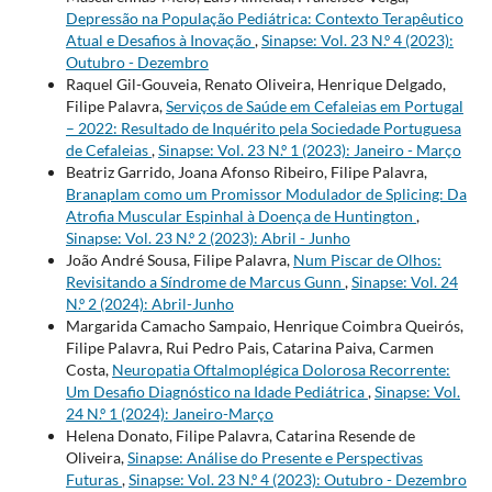
Depressão na População Pediátrica: Contexto Terapêutico
Atual e Desafios à Inovação
,
Sinapse: Vol. 23 N.º 4 (2023):
Outubro - Dezembro
Raquel Gil-Gouveia, Renato Oliveira, Henrique Delgado,
Filipe Palavra,
Serviços de Saúde em Cefaleias em Portugal
– 2022: Resultado de Inquérito pela Sociedade Portuguesa
de Cefaleias
,
Sinapse: Vol. 23 N.º 1 (2023): Janeiro - Março
Beatriz Garrido, Joana Afonso Ribeiro, Filipe Palavra,
Branaplam como um Promissor Modulador de Splicing: Da
Atrofia Muscular Espinhal à Doença de Huntington
,
Sinapse: Vol. 23 N.º 2 (2023): Abril - Junho
João André Sousa, Filipe Palavra,
Num Piscar de Olhos:
Revisitando a Síndrome de Marcus Gunn
,
Sinapse: Vol. 24
N.º 2 (2024): Abril-Junho
Margarida Camacho Sampaio, Henrique Coimbra Queirós,
Filipe Palavra, Rui Pedro Pais, Catarina Paiva, Carmen
Costa,
Neuropatia Oftalmoplégica Dolorosa Recorrente:
Um Desafio Diagnóstico na Idade Pediátrica
,
Sinapse: Vol.
24 N.º 1 (2024): Janeiro-Março
Helena Donato, Filipe Palavra, Catarina Resende de
Oliveira,
Sinapse: Análise do Presente e Perspectivas
Futuras
,
Sinapse: Vol. 23 N.º 4 (2023): Outubro - Dezembro