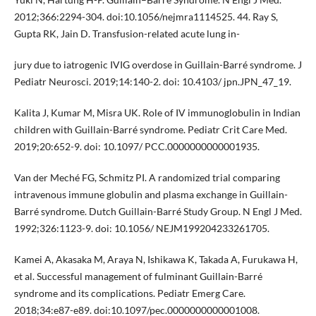
2012;366:2294-304. doi:10.1056/nejmra1114525. 44. Ray S,
Gupta RK, Jain D. Transfusion-related acute lung in-
jury due to iatrogenic IVIG overdose in Guillain-Barré syndrome. J
Pediatr Neurosci. 2019;14:140-2. doi: 10.4103/ jpn.JPN_47_19.
Kalita J, Kumar M, Misra UK. Role of IV immunoglobulin in Indian
children with Guillain-Barré syndrome. Pediatr Crit Care Med.
2019;20:652-9. doi: 10.1097/ PCC.0000000000001935.
Van der Meché FG, Schmitz PI. A randomized trial comparing
intravenous immune globulin and plasma exchange in Guillain-
Barré syndrome. Dutch Guillain-Barré Study Group. N Engl J Med.
1992;326:1123-9. doi: 10.1056/ NEJM199204233261705.
Kamei A, Akasaka M, Araya N, Ishikawa K, Takada A, Furukawa H,
et al. Successful management of fulminant Guillain-Barré
syndrome and its complications. Pediatr Emerg Care.
2018;34:e87-e89. doi:10.1097/pec.0000000000001008.