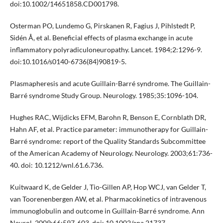
doi:10.1002/14651858.CD001798.
Osterman PO, Lundemo G, Pirskanen R, Fagius J, Pihlstedt P,
Sidén Å, et al. Beneficial effects of plasma exchange in acute
inflammatory polyradiculoneuropathy. Lancet. 1984;2:1296-9.
doi:10.1016/s0140-6736(84)90819-5.
Plasmapheresis and acute Guillain-Barré syndrome. The Guillain-
Barré syndrome Study Group. Neurology. 1985;35:1096-104.
Hughes RAC, Wijdicks EFM, Barohn R, Benson E, Cornblath DR,
Hahn AF, et al. Practice parameter: immunotherapy for Guillain-
Barré syndrome: report of the Quality Standards Subcommittee
of the American Academy of Neurology. Neurology. 2003;61:736-
40. doi: 10.1212/wnl.61.6.736.
Kuitwaard K, de Gelder J, Tio-Gillen AP, Hop WCJ, van Gelder T,
van Toorenenbergen AW, et al. Pharmacokinetics of intravenous
immunoglobulin and outcome in Guillain-Barré syndrome. Ann
Neurol. 2009;66:597-603. doi: 10.1002/ana.21737.