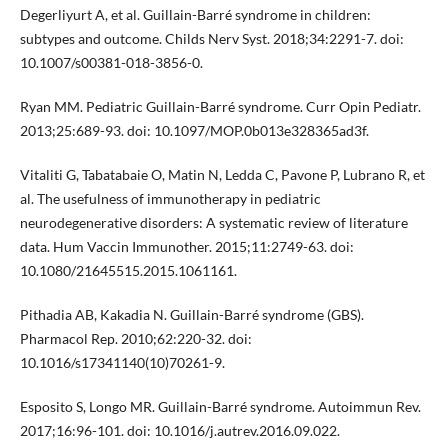
Degerliyurt A, et al. Guillain-Barré syndrome in children:
subtypes and outcome. Childs Nerv Syst. 2018;34:2291-7. doi:
10.1007/s00381-018-3856-0.
Ryan MM. Pediatric Guillain-Barré syndrome. Curr Opin Pediatr.
2013;25:689-93. doi: 10.1097/MOP.0b013e328365ad3f.
Vitaliti G, Tabatabaie O, Matin N, Ledda C, Pavone P, Lubrano R, et
al. The usefulness of immunotherapy in pediatric
neurodegenerative disorders: A systematic review of literature
data. Hum Vaccin Immunother. 2015;11:2749-63. doi:
10.1080/21645515.2015.1061161.
Pithadia AB, Kakadia N. Guillain-Barré syndrome (GBS).
Pharmacol Rep. 2010;62:220-32. doi:
10.1016/s17341140(10)70261-9.
Esposito S, Longo MR. Guillain-Barré syndrome. Autoimmun Rev.
2017;16:96-101. doi: 10.1016/j.autrev.2016.09.022.