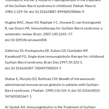
of the Guillain-Barré syndrome in childhood. Pediatr Neurol.
1985;1:329-34. doi:10.1016/0887-8994(85)90066-9.
Hughes RAC, Swan AV, Raphael J-C, Annane D, van Koningsveld
R, van Doorn PA. Immunotherapy for Guillain-Barré syndrome: a
systematic review. Brain. 2007;130:2245–57.
doi:10.1093/brain/awm004.
Zafeiriou DI, Kontopoulos EE, Katzos GS, Gombakis NP,
Kanakoudi FG. Single dose immunoglobulin therapy for childhood
Guillain-Barré syndrome. Brain Dev.1997;19:323-5.
doi:10.1016/s0387-7604(97)00024-7.
Shahar E, Murphy EG, Roifman CM. Benefit of intravenously
administered immune serum globulin in patients with Guillain-
Barré syndrome. J Pediatr. 1990;116:141-4. doi:10.1016/s0022-
3476(05)81667-1.
Al-Qudah AA. Immunoglobulins in the Treatment of Guillain-