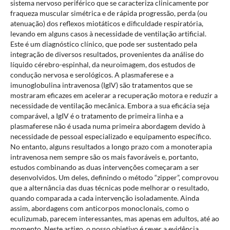
sistema nervoso periférico que se caracteriza clinicamente por
fraqueza muscular simétrica e de rápida progressão, perda (ou
atenuação) dos reflexos miotáticos e dificuldade respiratória,
levando em alguns casos à necessidade de ventilação artificial.
Este é um diagnóstico clínico, que pode ser sustentado pela
integração de diversos resultados, provenientes da análise do
líquido cérebro-espinhal, da neuroimagem, dos estudos de
condução nervosa e serológicos. A plasmaferese e a
imunoglobulina intravenosa (IgIV) são tratamentos que se
mostraram eficazes em acelerar a recuperação motora e reduzir a
necessidade de ventilação mecânica. Embora a sua eficácia seja
comparável, a IgIV é o tratamento de primeira linha e a
plasmaferese não é usada numa primeira abordagem devido à
necessidade de pessoal especializado e equipamento específico.
No entanto, alguns resultados a longo prazo com a monoterapia
intravenosa nem sempre são os mais favoráveis e, portanto,
estudos combinando as duas intervenções começaram a ser
desenvolvidos. Um deles, definindo o método “zipper”, comprovou
que a alternância das duas técnicas pode melhorar o resultado,
quando comparada a cada intervenção isoladamente. Ainda
assim, abordagens com anticorpos monoclonais, como o
eculizumab, parecem interessantes, mas apenas em adultos, até ao
momento. Neste artigo, o nosso objetivo é rever a evidência