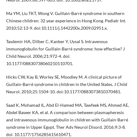
Ma YM, Liu TKT, Wong V. Guillain-Barré syndrome in southern
Chinese children: 32 year experience in Hong Kong. Pediatr Int.
2010;52:13-9. doi:10.1111/j.1442200x.2009.02951.x.
Tasdemir HA, Dilber C, Kanber Y, Uysal S. Intravenous
immunoglobulin for Guillain-Barré syndrome: how effective? J
Child Neurol. 2006;21:972-4. doi:
10.1177/08830738060210110701.
Hicks CW, Kay B, Worley SE, Moodley M. A clinical picture of
Guillain-Barré syndrome in children in the United States. J Child
Neurol. 2010;25:1504-10. doi:10.1177/0883073810370481.
Saad K, Mohamad IL, Abd El-Hamed MA, Tawfeek MS, Ahmed AE,
Abdel Baseer KA, et al. A comparison between plasmapheresis
and intravenous immunoglobulin in children with Guillain-Barré
syndrome in Upper Egypt. Ther Adv Neurol Disord. 2016;9:3-8.
doi: 10.1177/1756285615610471.