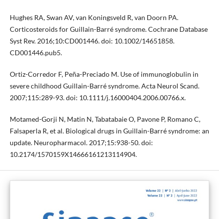
Hughes RA, Swan AV, van Koningsveld R, van Doorn PA.
Corticosteroids for Guillain-Barré syndrome. Cochrane Database
Syst Rev. 2016;10:CD001446. doi: 10.1002/14651858.
CD001446.pub5.
Ortiz-Corredor F, Peña-Preciado M. Use of immunoglobulin in
severe childhood Guillain-Barré syndrome. Acta Neurol Scand.
2007;115:289-93. doi: 10.1111/j.16000404.2006.00766.x.
Motamed-Gorji N, Matin N, Tabatabaie O, Pavone P, Romano C,
Falsaperla R, et al. Biological drugs in Guillain-Barré syndrome: an
update. Neuropharmacol. 2017;15:938-50. doi:
10.2174/1570159X14666161213114904.