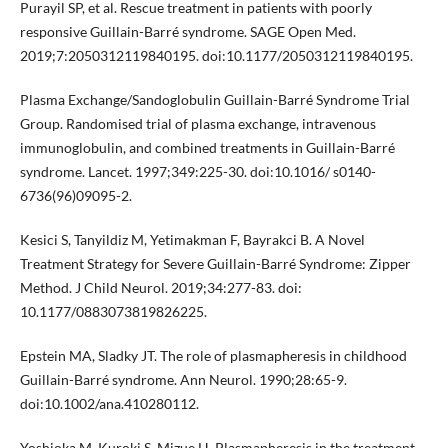
Purayil SP, et al. Rescue treatment in patients with poorly
responsive Guillain-Barré syndrome. SAGE Open Med.
2019;7:2050312119840195. doi:10.1177/2050312119840195.
Plasma Exchange/Sandoglobulin Guillain-Barré Syndrome Trial
Group. Randomised trial of plasma exchange, intravenous
immunoglobulin, and combined treatments in Guillain-Barré
syndrome. Lancet. 1997;349:225-30. doi:10.1016/ s0140-
6736(96)09095-2.
Kesici S, Tanyildiz M, Yetimakman F, Bayrakci B. A Novel
Treatment Strategy for Severe Guillain-Barré Syndrome: Zipper
Method. J Child Neurol. 2019;34:277-83. doi:
10.1177/0883073819826225.
Epstein MA, Sladky JT. The role of plasmapheresis in childhood
Guillain-Barré syndrome. Ann Neurol. 1990;28:65-9.
doi:10.1002/ana.410280112.
Yoshioka M, Kuroki S, Mizue H. Plasmapheresis in the treatment