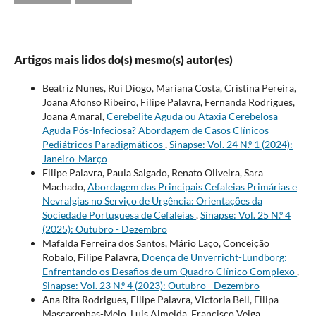
Artigos mais lidos do(s) mesmo(s) autor(es)
Beatriz Nunes, Rui Diogo, Mariana Costa, Cristina Pereira,
Joana Afonso Ribeiro, Filipe Palavra, Fernanda Rodrigues,
Joana Amaral,
Cerebelite Aguda ou Ataxia Cerebelosa
Aguda Pós-Infeciosa? Abordagem de Casos Clínicos
Pediátricos Paradigmáticos
,
Sinapse: Vol. 24 N.º 1 (2024):
Janeiro-Março
Filipe Palavra, Paula Salgado, Renato Oliveira, Sara
Machado,
Abordagem das Principais Cefaleias Primárias e
Nevralgias no Serviço de Urgência: Orientações da
Sociedade Portuguesa de Cefaleias
,
Sinapse: Vol. 25 N.º 4
(2025): Outubro - Dezembro
Mafalda Ferreira dos Santos, Mário Laço, Conceição
Robalo, Filipe Palavra,
Doença de Unverricht-Lundborg:
Enfrentando os Desafios de um Quadro Clínico Complexo
,
Sinapse: Vol. 23 N.º 4 (2023): Outubro - Dezembro
Ana Rita Rodrigues, Filipe Palavra, Victoria Bell, Filipa
Mascarenhas-Melo, Luis Almeida, Francisco Veiga,