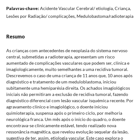
Palavras-chave:
Acidente Vascular Cerebral/ etiologia, Criança,
Lesões por Radiação/ complicações, Medulobastoma/radioterapia
Resumo
As crianças com antecedentes de neoplasia do sistema nervoso
central, submetidas a radioterapia, apresentam um risco
aumentado de complicações vasculares que podem ser, clínica e
imagiologicamente, muito semelhantes a uma recidiva tumoral.
Descrevemos o caso de uma criança de 11 anos que, 10 anos após
diagnóstico e tratamento de um meduloblastoma, iniciou
subitamente uma hemiparésia direita. Os achados imagiológicos
iniciais não permitiram a exclusão de recidiva tumoral, fazendo
diagnóstico diferencial com lesão vascular isquémica recente. Por
agravamento clínico e imagiológico, o doente iniciou
quimioterapia, suspensa após o primeiro ciclo, por melhoria
neurológica franca. Um mês após o início do quadro, o doente
encontrava-se clinicamente estável, tendo realizado nova
ressonância magnética, que revelou evolução sequelar da lesão,
sugestiva de ter, assim, etiologia vascular. Este caso explora o