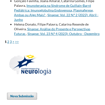
Gonçalo Favinha, Joana Amaral, Catarina Gomes, Filipe
Palavra,
Imunoterapia na Síndrome de Guillain-Barré
Pediátrica: Imunoglobulina Endovenosa, Plasmaferese,
Ambas ou Algo Mais?
,
Sinapse: Vol. 22 N.º 2 (2022): Abril -
Junho
Helena Donato, Filipe Palavra, Catarina Resende de
Oliveira,
Sinapse: Análise do Presente e Perspectivas
Futuras
,
Sinapse: Vol. 23 N.º 4 (2023): Outubro - Dezembro
1
2
3
>
>>
Nova Submissão