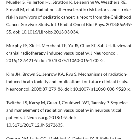
Mueller S, Fullerton HJ, Stratton K, Leisenring W, Weathers RE,
Stovall M, et al. Radiation, atherosclerotic risk factors, and stroke
risk in survivors of pediatric cancer: a report from the Childhood
Cancer Survivor Study. Int J Radiat Oncol Biol Phys. 2013;86:649-
55. doi: 10.1016/j.ijrobp.2013.03.034.
Murphy ES, Xie H, Merchant TE, Yu JS, Chao ST, Suh JH. Review of
cranial radiotherapy-induced vasculopathy. J Neurooncol.
2015;122:421-9. doi: 10.1007/s11060-015-1732-2.
Kim JH, Brown SL, Jenrow KA, Ryu S. Mechanisms of radiation-
induced brain toxicity and implications for future clinical trials. J
Neurooncol. 2008;87:279-86. doi: 10.1007/ s11060-008-9520-x.
Twitchell S, Karsy M, Guan J, Couldwell WT, Taussky P. Sequelae
and management of radiation vasculopathy in neurosurgical
patients. J Neurosurg. 2018:1-9. doi:
10.3171/2017.12.JNS172635.
Omuro AM, Leite CC, Mokhtari K, Delattre JY. Pitfalls in the