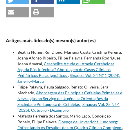
Artigos mais lidos do(s) mesmo(s) autor(es)
Beatriz Nunes, Rui Diogo, Mariana Costa, Cristina Pereira,
Joana Afonso Ribeiro, Filipe Palavra, Fernanda Rodrigues,
Joana Amaral,
Cerebelite Aguda ou Ataxia Cerebelosa
Aguda Pós-Infeciosa? Abordagem de Casos Clínicos
Pediátricos Paradigmáticos
,
Sinapse: Vol. 24 N.º 1 (2024):
Janeiro-Março
Filipe Palavra, Paula Salgado, Renato Oliveira, Sara
Machado,
Abordagem das Principais Cefaleias Primárias e
Nevralgias no Serviço de Urgência: Orientações da
Sociedade Portuguesa de Cefaleias
,
Sinapse: Vol. 25 N.º 4
(2025): Outubro - Dezembro
Mafalda Ferreira dos Santos, Mário Laço, Conceição
Robalo, Filipe Palavra,
Doença de Unverricht-Lundborg:
Enfrentando os Desafios de um Quadro Clínico Complexo
,