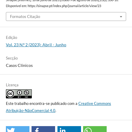
Sinapse [Internet]. 18 de julho de 2023 [citado 9 de agosto de 2026];23(2):106-10.
Disponível em: https://sinapse.pt/index.php/journal/article/view/23
Formatos Citação
Edição
Vol. 23 N.º 2 (2023): Abril - Junho
Secção
Casos Clínicos
Licença
Este trabalho encontra-se publicado com a
Creative Commons
Atribuição-NãoComercial 4.0
.