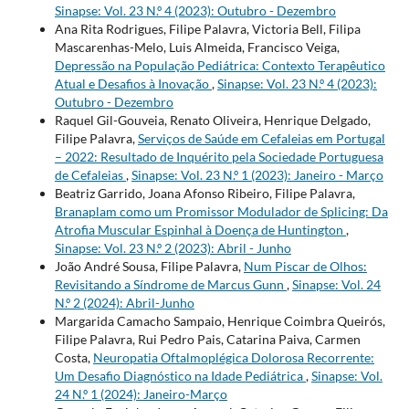
Sinapse: Vol. 23 N.º 4 (2023): Outubro - Dezembro
Ana Rita Rodrigues, Filipe Palavra, Victoria Bell, Filipa
Mascarenhas-Melo, Luis Almeida, Francisco Veiga,
Depressão na População Pediátrica: Contexto Terapêutico
Atual e Desafios à Inovação
,
Sinapse: Vol. 23 N.º 4 (2023):
Outubro - Dezembro
Raquel Gil-Gouveia, Renato Oliveira, Henrique Delgado,
Filipe Palavra,
Serviços de Saúde em Cefaleias em Portugal
– 2022: Resultado de Inquérito pela Sociedade Portuguesa
de Cefaleias
,
Sinapse: Vol. 23 N.º 1 (2023): Janeiro - Março
Beatriz Garrido, Joana Afonso Ribeiro, Filipe Palavra,
Branaplam como um Promissor Modulador de Splicing: Da
Atrofia Muscular Espinhal à Doença de Huntington
,
Sinapse: Vol. 23 N.º 2 (2023): Abril - Junho
João André Sousa, Filipe Palavra,
Num Piscar de Olhos:
Revisitando a Síndrome de Marcus Gunn
,
Sinapse: Vol. 24
N.º 2 (2024): Abril-Junho
Margarida Camacho Sampaio, Henrique Coimbra Queirós,
Filipe Palavra, Rui Pedro Pais, Catarina Paiva, Carmen
Costa,
Neuropatia Oftalmoplégica Dolorosa Recorrente:
Um Desafio Diagnóstico na Idade Pediátrica
,
Sinapse: Vol.
24 N.º 1 (2024): Janeiro-Março