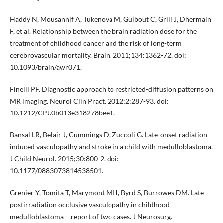
Haddy N, Mousannif A, Tukenova M, Guibout C, Grill J, Dhermain
F, et al. Relationship between the brain radiation dose for the
treatment of childhood cancer and the risk of long-term
cerebrovascular mortality. Brain. 2011;134:1362-72. doi:
10.1093/brain/awr071.
Finelli PF. Diagnostic approach to restricted-diffusion patterns on
MR imaging. Neurol Clin Pract. 2012;2:287-93. doi:
10.1212/CPJ.0b013e318278bee1.
Bansal LR, Belair J, Cummings D, Zuccoli G. Late-onset radiation-
induced vasculopathy and stroke in a child with medulloblastoma.
J Child Neurol. 2015;30:800-2. doi:
10.1177/0883073814538501.
Grenier Y, Tomita T, Marymont MH, Byrd S, Burrowes DM. Late
postirradiation occlusive vasculopathy in childhood
medulloblastoma – report of two cases. J Neurosurg.