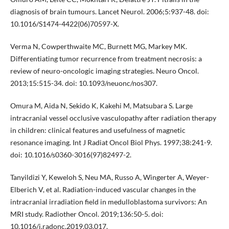
diagnosis of brain tumours. Lancet Neurol. 2006;5:937-48. doi:
10.1016/S1474-4422(06)70597-X.
Verma N, Cowperthwaite MC, Burnett MG, Markey MK.
Differentiating tumor recurrence from treatment necrosis: a
review of neuro-oncologic imaging strategies. Neuro Oncol.
2013;15:515-34. doi: 10.1093/neuonc/nos307.
Omura M, Aida N, Sekido K, Kakehi M, Matsubara S. Large
intracranial vessel occlusive vasculopathy after radiation therapy
in children: clinical features and usefulness of magnetic
resonance imaging. Int J Radiat Oncol Biol Phys. 1997;38:241-9.
doi: 10.1016/s0360-3016(97)82497-2.
Tanyildizi Y, Keweloh S, Neu MA, Russo A, Wingerter A, Weyer-
Elberich V, et al. Radiation-induced vascular changes in the
intracranial irradiation field in medulloblastoma survivors: An
MRI study. Radiother Oncol. 2019;136:50-5. doi:
10.1016/j.radonc.2019.03.017.